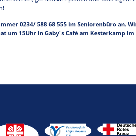
n!
fnummer
0234/ 588 68 555
im Seniorenbüro an. Wi
nat um 15Uhr in Gaby´s Café am Kesterkamp im