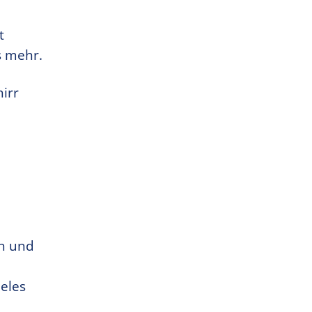
t
s mehr.
hirr
en und
ieles