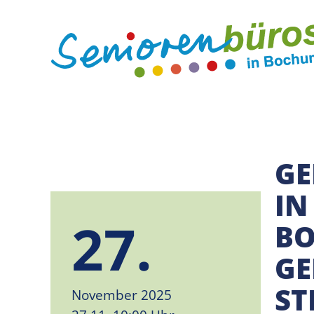
GE
IN
27.
BO
GE
ST
November 2025