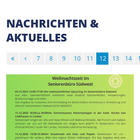
NACHRICHTEN &
AKTUELLES
7
8
9
10
11
12
13
14
(Standort)