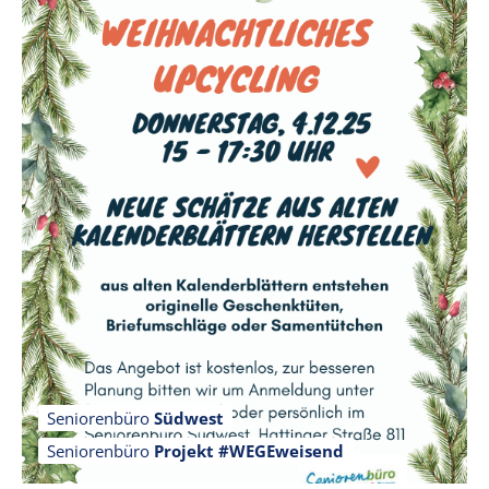
Seniorenbüro
Südwest
Seniorenbüro
Projekt #WEGEweisend