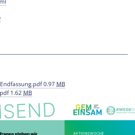
tml
e
_____________________________________________________
_Endfassung.pdf
0.97
MB
.pdf
1.62
MB