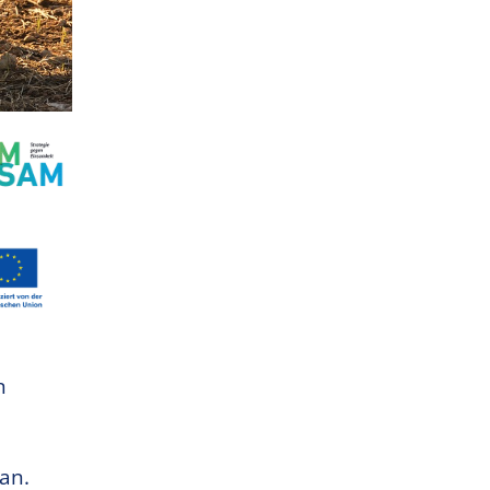
n
an.