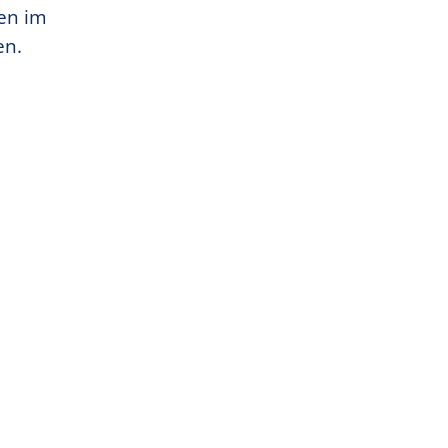
en im
en.