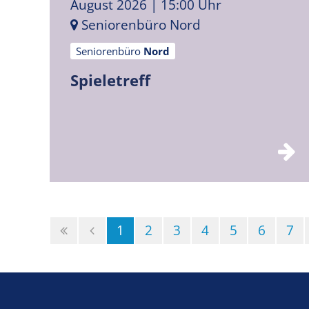
August 2026
| 15:00 Uhr
Seniorenbüro Nord
Seniorenbüro
Nord
Spieletreff
(Standort)
1
2
3
4
5
6
7