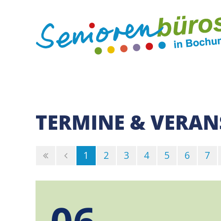
TERMINE & VERA
(Standort)
1
2
3
4
5
6
7
06