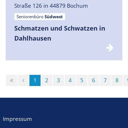
Straße 126 in 44879 Bochum
Seniorenbüro
Südwest
Schmatzen und Schwatzen in
Dahlhausen
(Standort)
1
2
3
4
5
6
7
8
Impressum