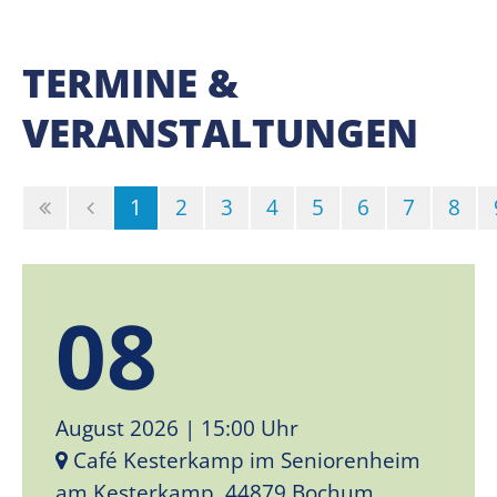
TERMINE &
VERANSTALTUNGEN
(Standort)
1
2
3
4
5
6
7
8
08
August 2026
| 15:00 Uhr
Café Kesterkamp im Seniorenheim
am Kesterkamp, 44879 Bochum