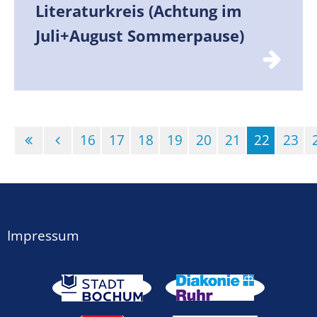
Literaturkreis (Achtung im
Juli+August Sommerpause)
16
17
18
19
20
21
22
23
(Standor
Impressum