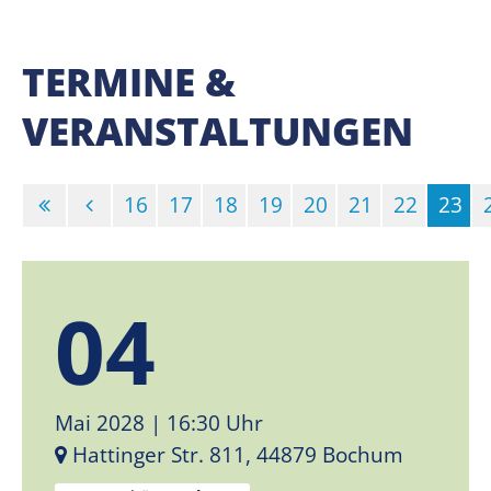
TERMINE &
VERANSTALTUNGEN
16
17
18
19
20
21
22
23
(Sta
04
Mai 2028
| 16:30 Uhr
Hattinger Str. 811, 44879 Bochum