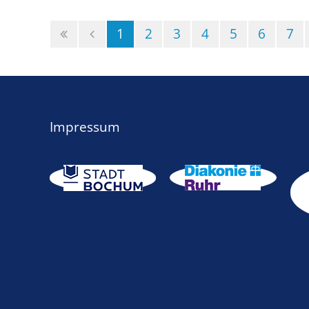
(Standort)
1
2
3
4
5
6
7
Impressum