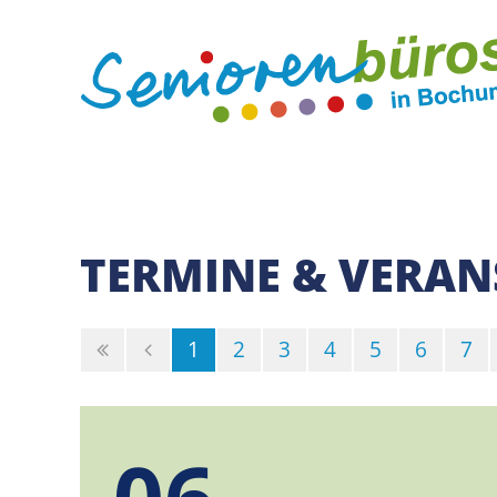
TERMINE & VERA
(Standort)
1
2
3
4
5
6
7
06