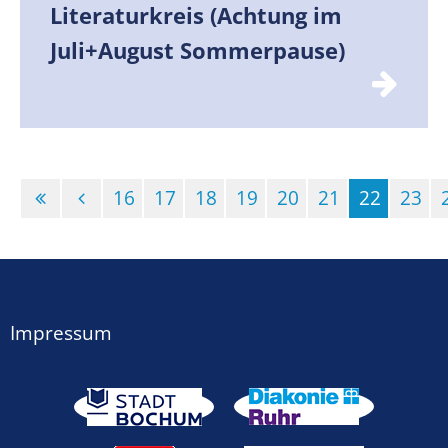
Literaturkreis (Achtung im
Juli+August Sommerpause)
16
17
18
19
20
21
22
23
(Standor
Impressum