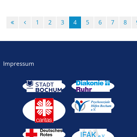
(Standort)
1
2
3
4
5
6
7
8
Impressum