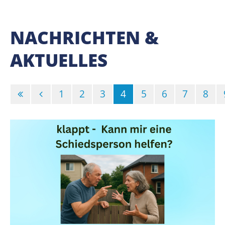
NACHRICHTEN &
AKTUELLES
(Standort)
1
2
3
4
5
6
7
8