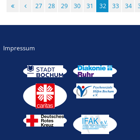
27
28
29
30
31
32
33
34
(Standort)
Impressum