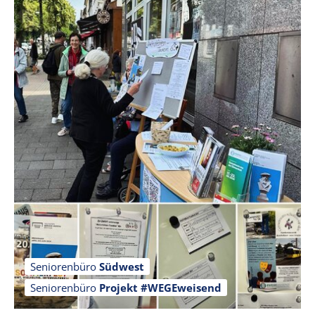
Seniorenbüro
Südwest
Seniorenbüro
Projekt #WEGEweisend