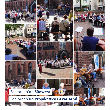
Seniorenbüro
Südwest
Seniorenbüro
Projekt #WEGEweisend