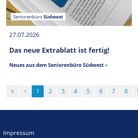
Seniorenbüro
Südwest
27.07.2026
Das neue Extrablatt ist fertig!
Neues aus dem Seniorenbüro Südwest
»
(Standort)
1
2
3
4
5
6
7
8
Impressum