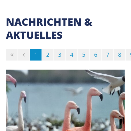
NACHRICHTEN &
AKTUELLES
(Standort)
1
2
3
4
5
6
7
8