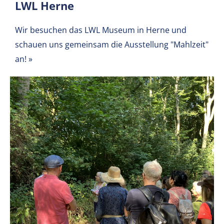
LWL Herne
Wir besuchen das LWL Museum in Herne und
schauen uns gemeinsam die Ausstellung "Mahlzeit"
an!
»