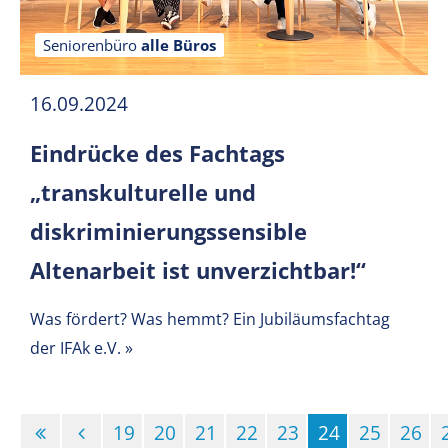
Seniorenbüro
alle Büros
16.09.2024
Eindrücke des Fachtags
„transkulturelle und
diskriminierungssensible
Altenarbeit ist unverzichtbar!“
Was fördert? Was hemmt? Ein Jubiläumsfachtag
der IFAk e.V.
»
19
20
21
22
23
24
25
26