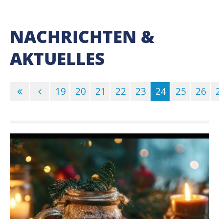
NACHRICHTEN &
AKTUELLES
19
20
21
22
23
24
25
26
(Standort)