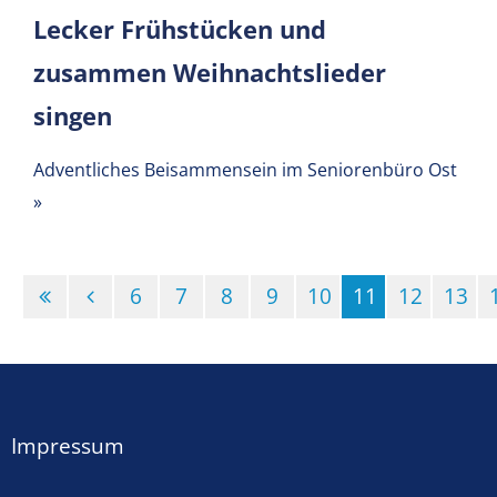
Lecker Frühstücken und
zusammen Weihnachtslieder
singen
Adventliches Beisammensein im Seniorenbüro Ost
»
6
7
8
9
10
11
12
13
(Standort)
Impressum