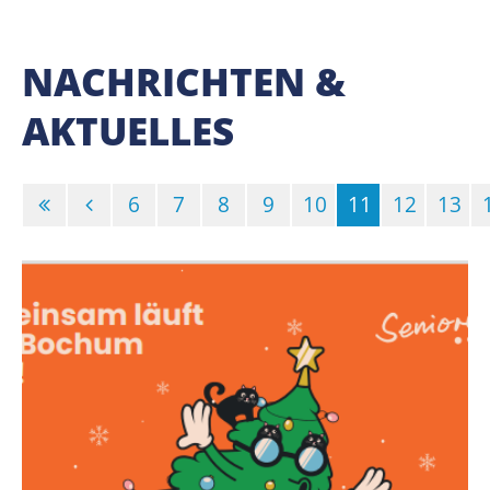
NACHRICHTEN &
AKTUELLES
6
7
8
9
10
11
12
13
(Standort)