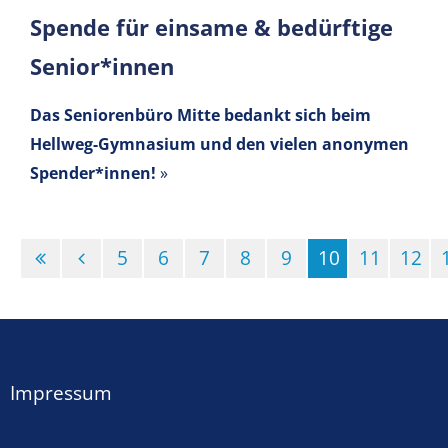
Spende für einsame & bedürftige
Senior*innen
Das Seniorenbüro Mitte bedankt sich beim
Hellweg-Gymnasium und den vielen anonymen
Spender*innen!
»
5
6
7
8
9
10
11
12
(Standort)
Impressum