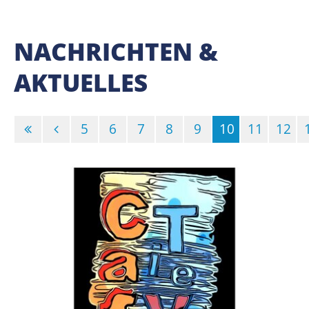
NACHRICHTEN &
AKTUELLES
5
6
7
8
9
10
11
12
(Standort)