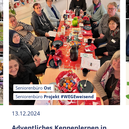
Seniorenbüro
Ost
Seniorenbüro
Projekt #WEGEweisend
13.12.2024
Adventliches Kennenlernen in