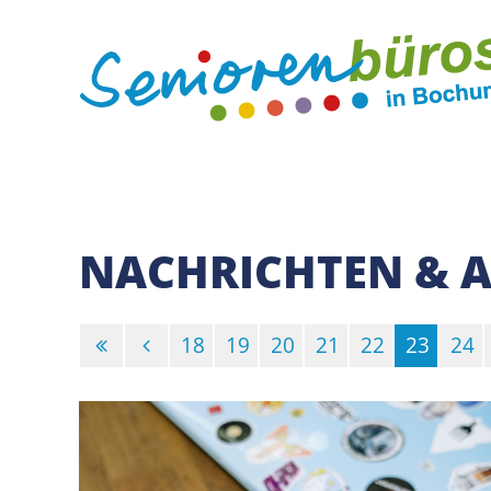
NACHRICHTEN & A
18
19
20
21
22
23
24
(Stando