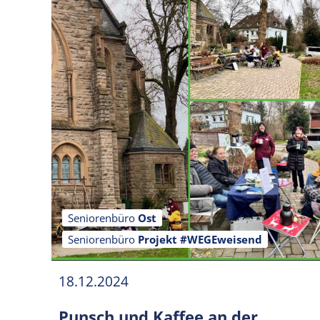
Seniorenbüro
Ost
Seniorenbüro
Projekt #WEGEweisend
18.12.2024
Punsch und Kaffee an der